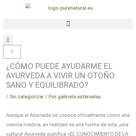
Ir
al
contenido
Carrito
¿CÓMO PUEDE AYUDARME EL
AYURVEDA A VIVIR UN OTOÑO
SANO Y EQUILIBRADO?
/
Sin categorizar
/ Por
gabriela esteruelas
Aunque el Ayurveda se conoce oficialmente como una
ciencia médica, en realidad es una forma de vida, ¡una
cultura! Ayurveda significa «EL CONOCIMIENTO DE LA