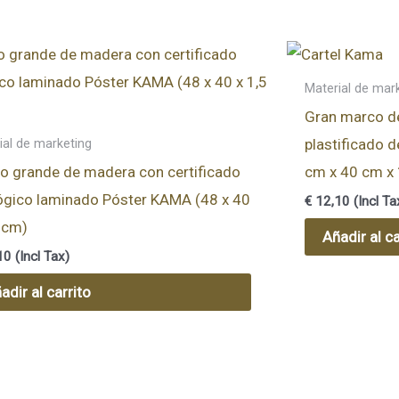
Material de mar
Gran marco d
plastificado d
ial de marketing
o grande de madera con certificado
cm x 40 cm x
ógico laminado Póster KAMA (48 x 40
€
12,10
(Incl Ta
5 cm)
Añadir al ca
10
(Incl Tax)
adir al carrito