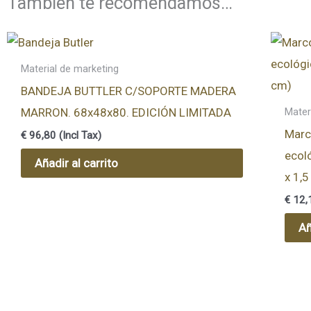
También te recomendamos…
Material de marketing
BANDEJA BUTTLER C/SOPORTE MADERA
MARRON. 68x48x80. EDICIÓN LIMITADA
Mater
Marc
€
96,80
(Incl Tax)
ecol
Añadir al carrito
x 1,
€
12,
Añ