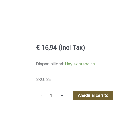
€
16,94
(Incl Tax)
2
Disponibilidad:
Hay existencias
SHELF
SKU: SE
EBONY
80
x
-
+
Añadir al carrito
23,5
x