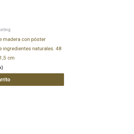
keting
e madera con póster
e ingredientes naturales. 48
 1,5 cm
x)
rrito