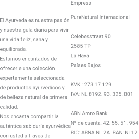
Empresa
PureNatural Internacional
El Ayurveda es nuestra pasión
y nuestra guía diaria para vivir
Celebesstraat 90
una vida feliz, sana y
2585 TP
equilibrada.
La Haya
Estamos encantados de
Países Bajos
ofrecerle una colección
expertamente seleccionada
KVK : 273 17 129
de productos ayurvédicos y
IVA: NL 8192. 93. 325. B01
de belleza natural de primera
calidad.
ABN Amro Bank
Nos encanta compartir la
Nº de cuenta: 42. 55. 51. 954
auténtica sabiduría ayurvédica
BIC: ABNA NL 2A IBAN: NL12
con usted a través de