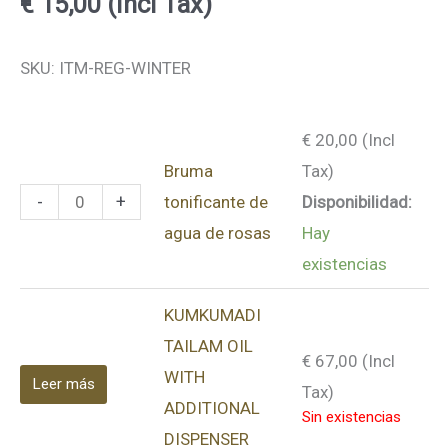
€
15,00
(Incl Tax)
Bruma
Crema
SKU: ITM-REG-WINTER
tonificante
de
de
Noche
€
20,00
(Incl
agua
Rejuvenecedora
Bruma
Tax)
de
Ayurvédica
-
+
tonificante de
Disponibilidad:
rosas
50gr
agua de rosas
Hay
cantidad
cantidad
existencias
KUMKUMADI
TAILAM OIL
€
67,00
(Incl
WITH
Leer más
Tax)
ADDITIONAL
Sin existencias
DISPENSER