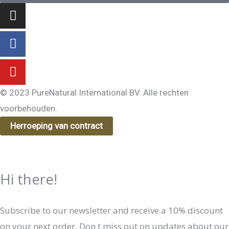
Instagram
Facebook-
Youtube
f
© 2023 PureNatural International BV. Alle rechten
voorbehouden.
Herroeping van contract
Hi there!
Subscribe to our newsletter and receive a 10% discount
on your next order. Don t miss out on updates about our