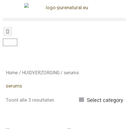
Ga
naar
de
inhoud
Winkelwagen
Home
/
HUIDVERZORGING
/ serums
serums
Toont alle 3 resultaten
Select category