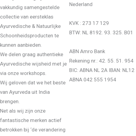
Nederland
vakkundig samengestelde
collectie van eersteklas
KVK : 273 17 129
Ayurvedische & Natuurlijke
BTW: NL 8192. 93. 325. B01
Schoonheidsproducten te
kunnen aanbieden.
ABN Amro Bank
We delen graag authentieke
Rekening nr.: 42. 55. 51. 954
Ayurvedische wijsheid met je
BIC: ABNA NL 2A IBAN: NL12
via onze workshops.
ABNA 042 555 1954
Wij geloven dat we het beste
van Ayurveda uit India
brengen.
Net als wij zijn onze
fantastische merken actief
betrokken bij ‘de verandering