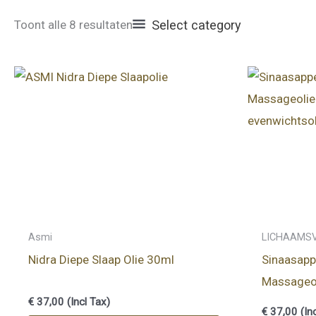
Toont alle 8 resultaten
Select category
Asmi
LICHAAMS
Nidra Diepe Slaap Olie 30ml
Sinaasapp
Massageo
€
37,00
(Incl Tax)
evenwicht
€
37,00
(In