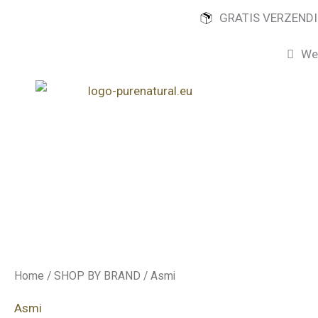
Ga
GRATIS VERZENDI
naar
de
Wel
inhoud
Home
/
SHOP BY BRAND
/ Asmi
Asmi