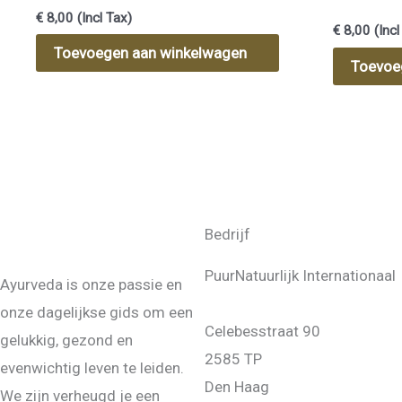
€
8,00
(Incl Tax)
balansolie
€
8,00
(Incl
Toevoegen aan winkelwagen
Toevoe
Bedrijf
PuurNatuurlijk Internationaal
Ayurveda is onze passie en
onze dagelijkse gids om een
Celebesstraat 90
gelukkig, gezond en
2585 TP
evenwichtig leven te leiden.
Den Haag
We zijn verheugd je een