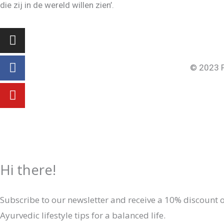
die zij in de wereld willen zien’.
Instagram
Facebook-
Youtube
f
© 2023 P
Hi there!
Subscribe to our newsletter and receive a 10% discount 
Ayurvedic lifestyle tips for a balanced life.