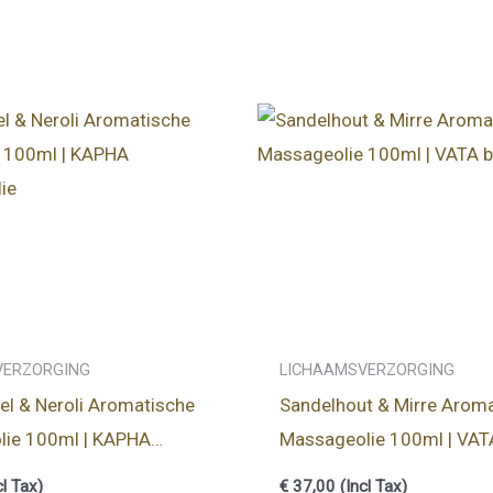
VERZORGING
LICHAAMSVERZORGING
el & Neroli Aromatische
Sandelhout & Mirre Arom
lie 100ml | KAPHA
Massageolie 100ml | VAT
solie
balansolie
cl Tax)
€
37,00
(Incl Tax)