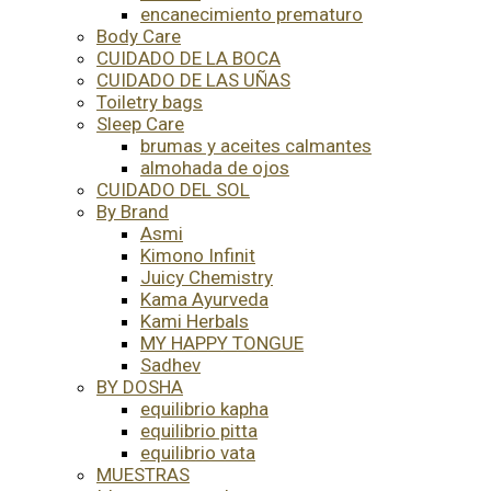
encanecimiento prematuro
Body Care
CUIDADO DE LA BOCA
CUIDADO DE LAS UÑAS
Toiletry bags
Sleep Care
brumas y aceites calmantes
almohada de ojos
CUIDADO DEL SOL
By Brand
Asmi
Kimono Infinit
Juicy Chemistry
Kama Ayurveda
Kami Herbals
MY HAPPY TONGUE
Sadhev
BY DOSHA
equilibrio kapha
equilibrio pitta
equilibrio vata
MUESTRAS