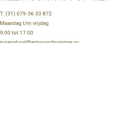
T: (31) 079-36 33 872
Maandag t/m vrijdag
9.00 tot 17.00
purenatural@antwoordnummer.nu
JURIDISCH EN PRIVACY
Privacybeleid
AANMELDEN VOOR ONZE
NIEUWSBRIEF
Word gratis lid van onze nieuwsbrief en kom meer te weten
over Ayurvedic Lifestyle, onze workshops & evenementen
en onze speciale aanbiedingen.
We delen graag Ayurvedische wijsheid. Vertel ons waar we