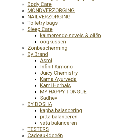
Body Care
MONDVERZORGING
NAILVERZORGING
Toiletry bags
Sleep Care
kalmerende nevels & oliën
oogkussen
Zonbescherming
By Brand
Asmi
Infinit Kimono
Juicy Chemistry
Kama Ayurveda
Kami Herbals
MY HAPPY TONGUE
Sadhev
BY DOSHA
kapha balancering
pitta balanceren
vata balanceren
TESTERS
Cadeau-ideeën