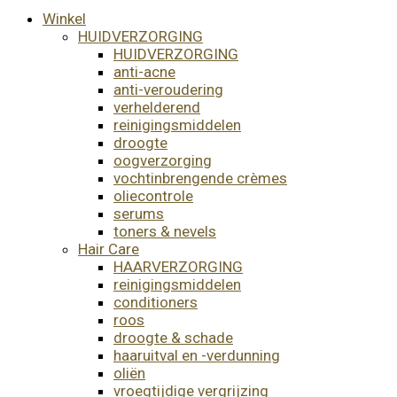
Winkel
HUIDVERZORGING
HUIDVERZORGING
anti-acne
anti-veroudering
verhelderend
reinigingsmiddelen
droogte
oogverzorging
vochtinbrengende crèmes
oliecontrole
serums
toners & nevels
Hair Care
HAARVERZORGING
reinigingsmiddelen
conditioners
roos
droogte & schade
haaruitval en -verdunning
oliën
vroegtijdige vergrijzing