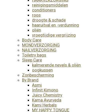
reinigingsmiddelen
conditioners
roos
droogte & schade
haaruitval en -verdunning
oliën
vroegtijdige vergrijzing
Body Care
MONDVERZORGING
NAILVERZORGING
Toiletry bags
Sleep Care
kalmerende nevels & oliën
oogkussen
Zonbescherming
By Brand
Asmi
Infinit Kimono
Juicy Chemistry
Kama Ayurveda
Kami Herbals
MY HAPPY TONGUE