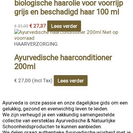
biologische haarolie voor voorrijp
grijs en beschadigd haar 100 ml
€
27,37
Lees verder
€
31,00
Niet op
voorraad
HAARVERZORGING
Ayurvedische haarconditioner
200ml
€
27,00
(Incl Tax)
Lees verder
Ayurveda is onze passie en onze dagelijkse gids om een
gelukkig, gezond en evenwichtig leven te leiden.
We zijn verheugd je een vakkundig samengestelde
collectie van eersteklas Ayurvedische & Natuurlijke
Schoonheidsproducten te kunnen aanbieden.
We delen graag authentieke Ayurvedische wijsheid met je