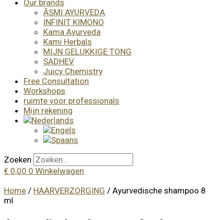
Our brands
ĀSMI AYURVEDA
INFINIT KIMONO
Kama Ayurveda
Kami Herbals
MIJN GELUKKIGE TONG
SADHEV
Juicy Chemistry
Free Consultation
Workshops
ruimte voor professionals
Mijn rekening
Zoeken
€
0,00
0
Winkelwagen
Home
/
HAARVERZORGING
/ Ayurvedische shampoo 8
ml