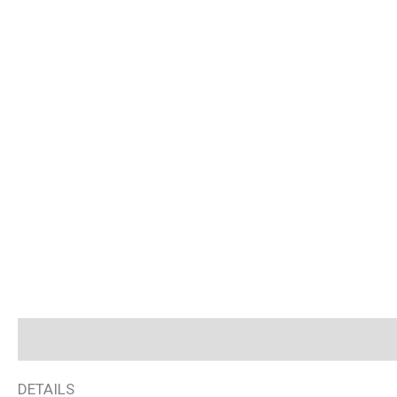
Beschrijving
Aanvullende informatie
Beoordelingen (
DETAILS