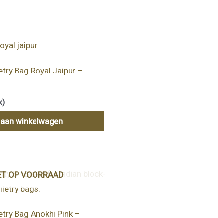
etry Bag Royal Jaipur –
x)
 aan winkelwagen
ET OP VOORRAAD
etry Bag Anokhi Pink –