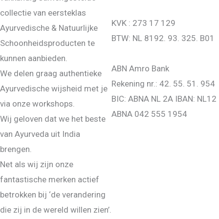
collectie van eersteklas
KVK : 273 17 129
Ayurvedische & Natuurlijke
BTW: NL 8192. 93. 325. B01
Schoonheidsproducten te
kunnen aanbieden.
ABN Amro Bank
We delen graag authentieke
Rekening nr.: 42. 55. 51. 954
Ayurvedische wijsheid met je
BIC: ABNA NL 2A IBAN: NL12
via onze workshops.
ABNA 042 555 1954
Wij geloven dat we het beste
van Ayurveda uit India
brengen.
Net als wij zijn onze
fantastische merken actief
betrokken bij ‘de verandering
die zij in de wereld willen zien’.