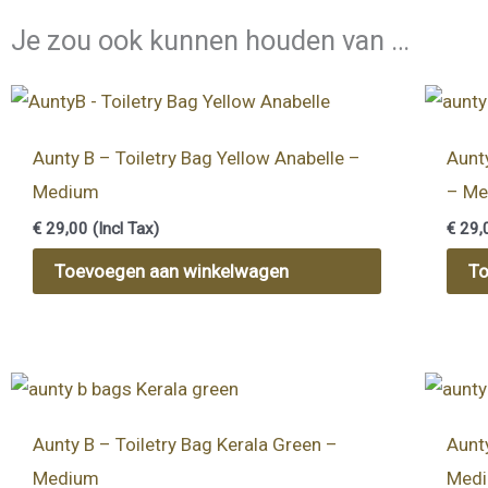
Je zou ook kunnen houden van …
Aunty B – Toiletry Bag Yellow Anabelle –
Aunt
Medium
– M
€
29,00
(Incl Tax)
€
29,
Toevoegen aan winkelwagen
To
Aunty B – Toiletry Bag Kerala Green –
Aunty
Medium
Med