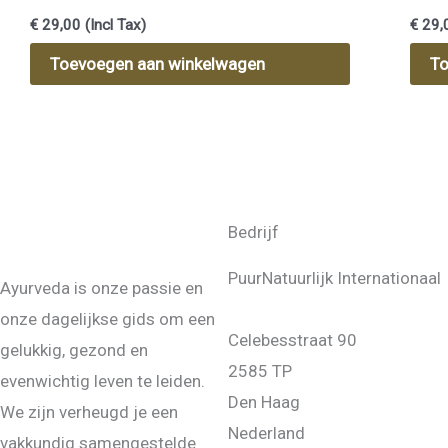
€
29,00
(Incl Tax)
€
29,
Toevoegen aan winkelwagen
To
Bedrijf
PuurNatuurlijk Internationaal
Ayurveda is onze passie en
onze dagelijkse gids om een
Celebesstraat 90
gelukkig, gezond en
2585 TP
evenwichtig leven te leiden.
Den Haag
We zijn verheugd je een
Nederland
vakkundig samengestelde